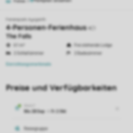
Fotos
9
Ferienpark Aysgarth
4-Personen-Ferienhaus
4C1
The Falls
61 m²
Frei stehende Lodge
2 Schlafzimmer
2 Badezimmer
Einrichtungsmerkmale
Preise und Verfügbarkeiten