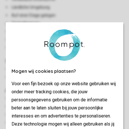
Ländliche Umgebung
Auf einer Etage gelegen
Zentralheizung
Kostenloses WLAN
Rauchen nicht gestattet
Haustiere nicht gestattet
Schlafzimmer
Schlafzimmer mit einem Doppelbett
Mogen wij cookies plaatsen?
Schlafzimmer mit zwei Einzelbetten
Voor een fijn bezoek op onze website gebruiken wij
Außen
onder meer tracking cookies, die jouw
Luxuriöser Whirlpool (draußen)
persoonsgegevens gebruiken om de informatie
Terrasse
beter aan te laten sluiten bij jouw persoonlijke
Gartenstühle
interesses en om advertenties te personaliseren.
Öffentlicher Parkplatz
Deze technologie mogen wij alleen gebruiken als jij