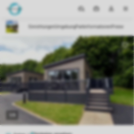
Reiseziele
Meine
Dropdown-
MEN
Buchungen
Menü
meines
Kontos
öffnen
1/9