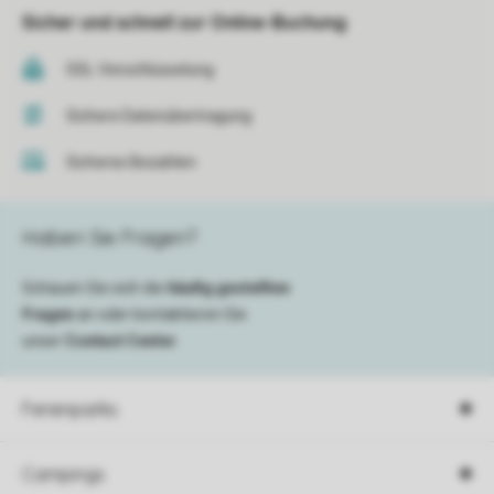
Sicher und schnell zur Online-Buchung
SSL-Verschlüsselung
Sichere Datenübertragung
Sicheres Bezahlen
Haben Sie Fragen?
Schauen Sie sich die
häufig gestellten
Fragen
an oder kontaktieren Sie
unser
Contact Center
.
Ferienparks
Campings