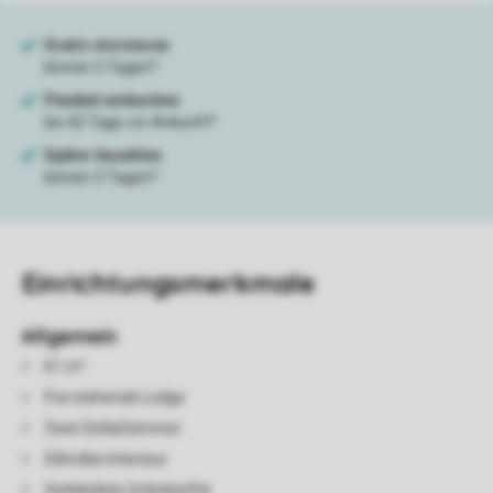
Einrichtungsmerkmale
Allgemein
61 m²
Frei stehende Lodge
Zwei Schlafzimmer
Stilvolles Interieur
Verkleidete Unterkünfte