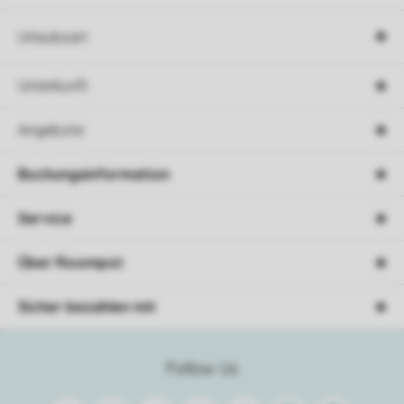
Urlaubsart
Unterkunft
Angebote
Buchungsinformation
Service
Über Roompot
Sicher bezahlen mit
Follow Us