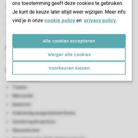
ons toestemming geeft deze cookies te gebruiken.
Wohn-/Esszimmer
Je kunt de keuze later altijd weer wijzigen. Meer info
Sitzecke
vind je in onze
cookie policy
en
privacy policy
.
Essecke
Smart-TV
Alle cookies accepteren
Kinder-Einrichtungen
Weiger alle cookies
Kinderhochstuhl (auf Anfrage)
Voorkeuren kiezen
Küche
Offene Küche
Toaster
Mikrowelle
Backofen
Vollständig ausgestattete Küche
Geschirrspülmaschine
Wasserkocher