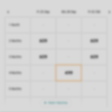
Fr 25 Sep
Mo 28 Sep
Fr 02 Okt
-
-
-
1 Nacht
609
609
-
2 Nächte
609
609
-
3 Nächte
499
-
-
4 Nächte
-
-
-
5 Nächte
Mehr Nächte