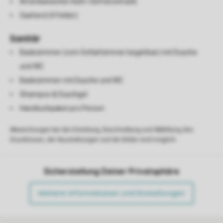
Amerikanischer Kühl-/Gefrierschrank
Gasherd (4 Felder)
Sanitär
Badezimmer (vom Schlafzimmer begehbar) mit Dusche
und WC
Badezimmer mit Dusche und WC
Shampoo & Duschgel
Handtuchpaket pro Person
Abweichungen bei der Einteilung, Beschreibung und Abbildung des
Grundrisses, der Ausstattungen und der Bilder sind möglich.
Sicherstellung Deiner Privatsphäre
Weitere Informationen und Einstellungen