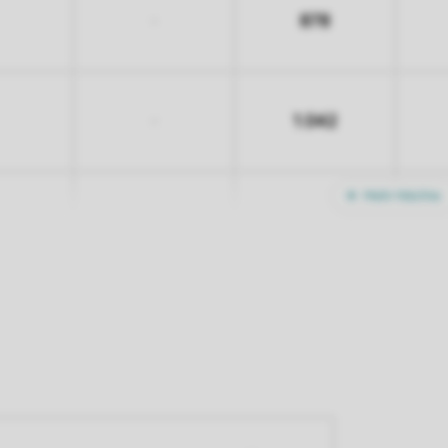
878
-
1.042
-
Mehr Nächte