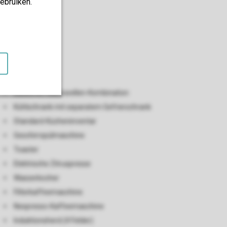
ebruiken.
Küche
Offene Küche
Backofen-Mikrowellen-Kombination
Kühlschrank mit separatem Gefrierschrank
Standard-Kücheninventar
Geschirrspülmaschine
Toaster
Elektrische Zitruspresse
Wasserkocher
Filterkaffeemaschine
Nespresso-Kaffeemaschine
Induktionsherd (4 Felder)