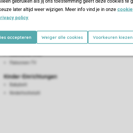
lleen gebruiken als jij ons toestemming geeft deze cookies te g
keuze later altijd weer wijzigen. Meer info vind je in onze
cookie
rivacy policy
.
kies accepteren
Wohn-/Esszimmer
Weiger alle cookies
Voorkeuren kiezen
Sitzecke
Elektrischer Ofen
Flatscreen-TV
Kinder-Einrichtungen
Babybett
Kinderhochstuhl