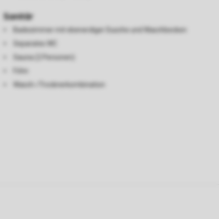
Sanitär
Badezimmer mit ebenerdiger Dusche und Waschbecken
Separates WC
Sauna (2 Personen)
Föhn
Wasch-/Trocknerkombination