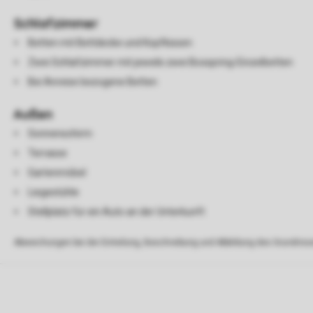
Schlafzimmer
Betten mit Bettdecke und Kopfkissen
Zwei Schlafzimmer mit jeweils zwei Boxspring-Einzelbetten
Bei Anreise bezogene Betten
Außen
Sonnenschirm
Terrasse
Gartenmöbel
Liegestühle
Stellplatz für ein Auto an der Unterkunft
Abweichungen bei der Einteilung, Beschreibung und Abbildung des Grundrisse