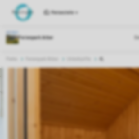
Reiseziele
Parks
Ferienpark Arber
Unterkünfte
4L