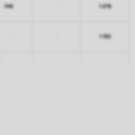
748
1.018
-
1.182
-
-