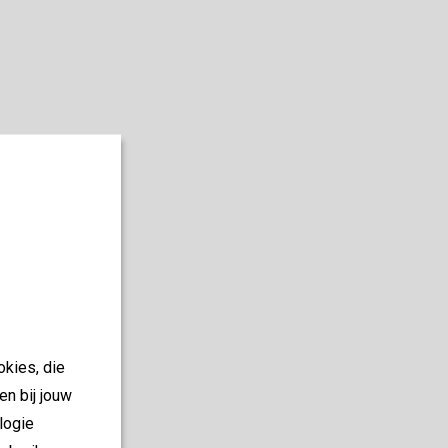
okies, die
en bij jouw
logie