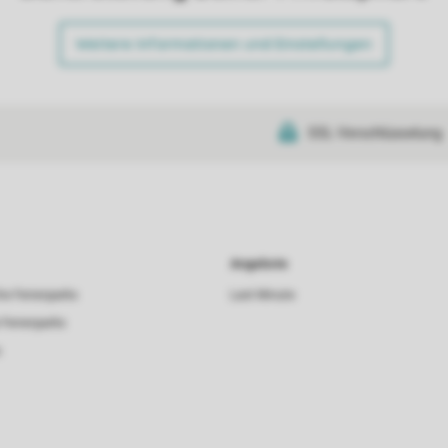
Weitere Informationen und Einstellungen
SSL-Verschlüsselung
Angebote
he Ferienparks
Last Minute
 Ferienparks
s