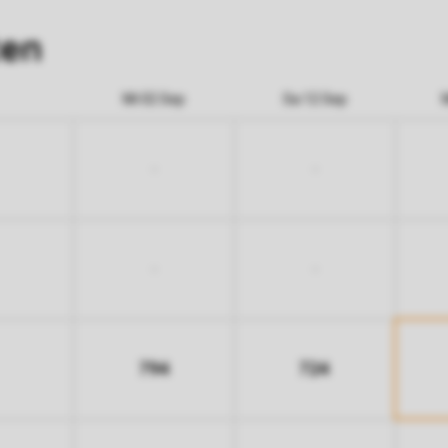
ten
Mi 02 Sep
Sa 12 Sep
-
-
-
-
794
724