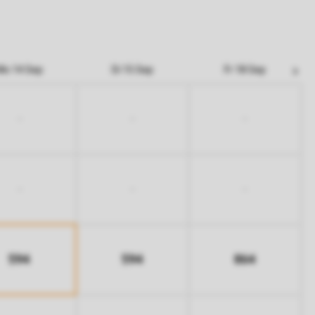
Mo 14 Sep
Di 15 Sep
Fr 18 Sep
-
-
-
-
-
-
594
594
864