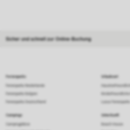
Sicher und schnell zur Online-Buchung
Ferienparks
Urlaubsart
Ferienparks Niederlande
Haustierfreundlic
Ferienparks Belgien
Kinderfreundliche
Ferienparks Deutschland
Luxus Ferienpark
Campings
Unterkunft
Campingplätze
Beach House