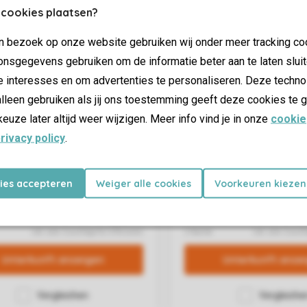
 cookies plaatsen?
jn bezoek op onze website gebruiken wij onder meer tracking co
nsgegevens gebruiken om de informatie beter aan te laten sluit
e interesses en om advertenties te personaliseren. Deze techno
lleen gebruiken als jij ons toestemming geeft deze cookies te g
keuze later altijd weer wijzigen. Meer info vind je in onze
cookie
rivacy policy
.
kies accepteren
Weiger alle cookies
Voorkeuren kiezen