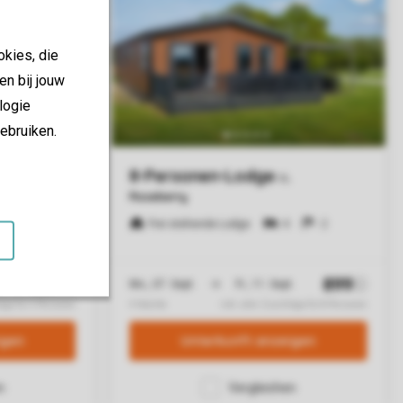
okies, die
en bij jouw
logie
ebruiken.