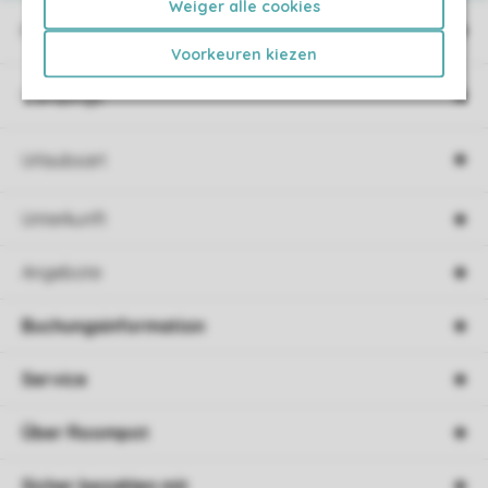
Weiger alle cookies
Ferienparks
Voorkeuren kiezen
Campings
Urlaubsart
Unterkunft
Angebote
Buchungsinformation
Service
Über Roompot
Sicher bezahlen mit