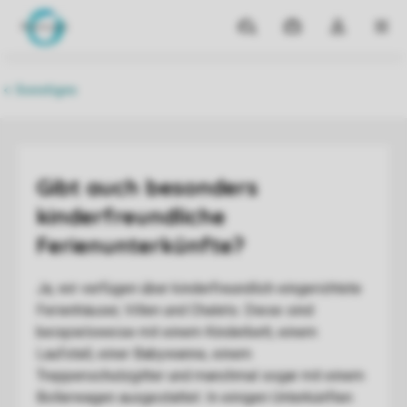
Reiseziele
Meine
Dropdown-
MEN
Buchungen
Menü
meines
Kontos
öffnen