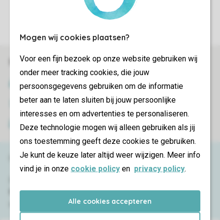
Sicherstellung Deiner Privatsphäre
Weitere Informationen und Einstellungen
Mogen wij cookies plaatsen?
Voor een fijn bezoek op onze website gebruiken wij
Sicher und schnell zur Online-Buchung
onder meer tracking cookies, die jouw
SSL-Verschlüsselung
persoonsgegevens gebruiken om de informatie
beter aan te laten sluiten bij jouw persoonlijke
Sichere Datenübertragung
interesses en om advertenties te personaliseren.
Sicheres Bezahlen
Deze technologie mogen wij alleen gebruiken als jij
ons toestemming geeft deze cookies te gebruiken.
Je kunt de keuze later altijd weer wijzigen. Meer info
Haben Sie Fragen?
vind je in onze
cookie policy
en
privacy policy
.
Schauen Sie sich die
häufig gestellten
Fragen
an oder kontaktieren Sie
Alle cookies accepteren
unser
Contact Center
.