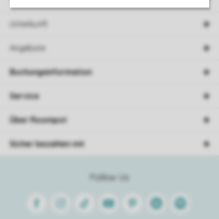
Unterkunft
Angebote
Buchungsinformation
Service
Über Roompot
Sicher bezahlen mit
Follow Us
Facebook
Instagram
Tiktok
Youtube
Pinterest
Linkedin
Spotify