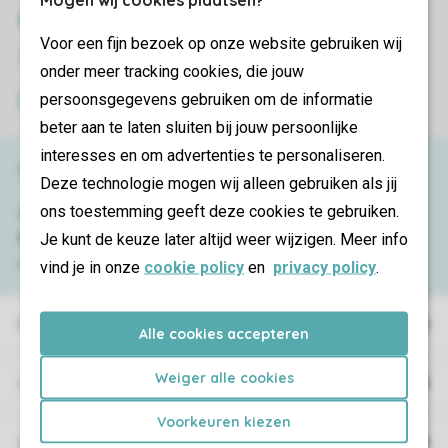
SSL-Verschlüsselung
Voor een fijn bezoek op onze website gebruiken wij
Sichere Datenübertragung
onder meer tracking cookies, die jouw
persoonsgegevens gebruiken om de informatie
Sicheres Bezahlen
beter aan te laten sluiten bij jouw persoonlijke
interesses en om advertenties te personaliseren.
Haben Sie Fragen?
Deze technologie mogen wij alleen gebruiken als jij
ons toestemming geeft deze cookies te gebruiken.
Schauen Sie sich die
häufig gestellten
Je kunt de keuze later altijd weer wijzigen. Meer info
Fragen
an oder kontaktieren Sie
unser
Contact Center
.
vind je in onze
cookie policy
en
privacy policy
.
Ferienparks
Alle cookies accepteren
Weiger alle cookies
Campings
Voorkeuren kiezen
Urlaubsart