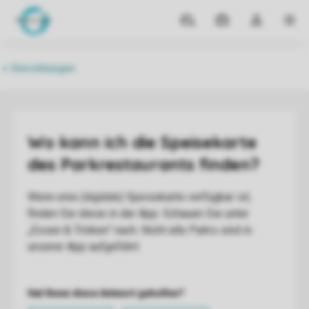
Reiseziele
Meine
Dropdown-
MEN
Buchungen
Menü
meines
Kontos
öffnen