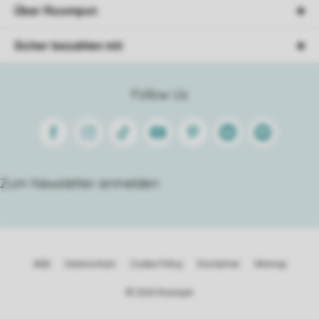
Über Roompot
Sicher bezahlen mit
Follow Us
Facebook
Instagram
Tiktok
Youtube
Pinterest
Linkedin
Spotify
Zum Newsletter anmelden
AGB
Datenschutz
Cookie Policy
Disclaimer
Sitemap
© 2026 Roompot