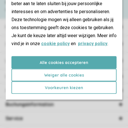
Fragen
an oder kontaktieren Sie
beter aan te laten sluiten bij jouw persoonlijke
unser
Contact Center
.
interesses en om advertenties te personaliseren.
Deze technologie mogen wij alleen gebruiken als jij
Ferienparks
ons toestemming geeft deze cookies te gebruiken.
Je kunt de keuze later altijd weer wijzigen. Meer info
vind je in onze
cookie policy
en
privacy policy
.
Campings
Urlaubsart
Alle cookies accepteren
Weiger alle cookies
Unterkunft
Voorkeuren kiezen
Angebote
Buchungsinformation
Service