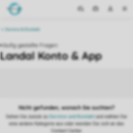
Reiseziele
Meine
Dropdown-
MEN
Buchungen
Menü
meines
Kontos
öffnen