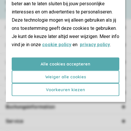
Fragen
an oder kontaktieren Sie
beter aan te laten sluiten bij jouw persoonlijke
unser
Contact Center
.
interesses en om advertenties te personaliseren.
Deze technologie mogen wij alleen gebruiken als jij
Ferienparks
ons toestemming geeft deze cookies te gebruiken.
Je kunt de keuze later altijd weer wijzigen. Meer info
vind je in onze
cookie policy
en
privacy policy
.
Campings
Urlaubsart
Alle cookies accepteren
Weiger alle cookies
Unterkunft
Voorkeuren kiezen
Angebote
Buchungsinformation
Service