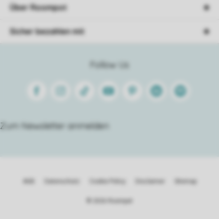
Über Roompot
Sicher bezahlen mit
Follow Us
Facebook
Instagram
Tiktok
Youtube
Pinterest
Linkedin
Spotify
Zum Newsletter anmelden
AGB
Datenschutz
Cookie Policy
Disclaimer
Sitemap
© 2026 Roompot