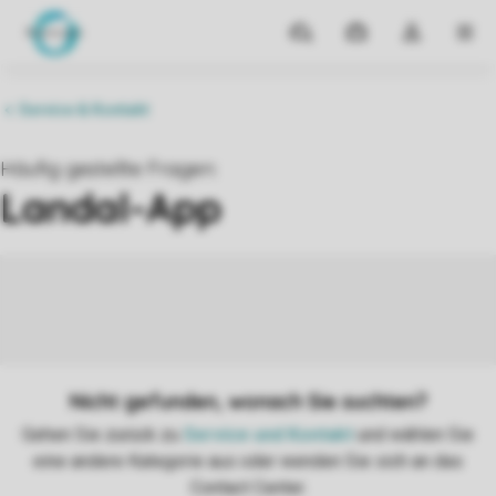
Reiseziele
Meine
Dropdown-
MEN
Buchungen
Menü
meines
Kontos
öffnen