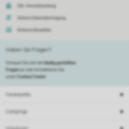
SSL-Verschlüsselung
Sichere Datenübertragung
Sicheres Bezahlen
Haben Sie Fragen?
Schauen Sie sich die
häufig gestellten
Fragen
an oder kontaktieren Sie
unser
Contact Center
.
Ferienparks
Campings
Urlaubsart