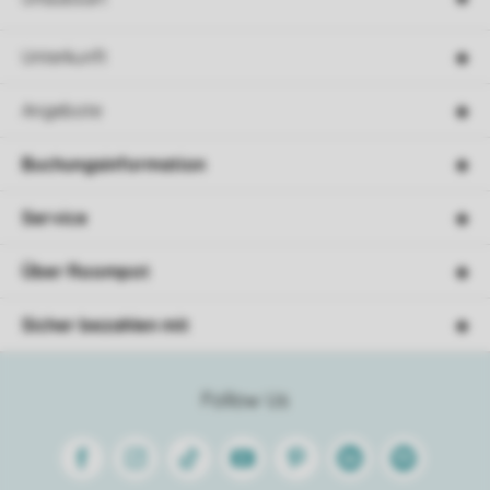
Unterkunft
Angebote
Buchungsinformation
Service
Über Roompot
Sicher bezahlen mit
Follow Us
Facebook
Instagram
Tiktok
Youtube
Pinterest
Linkedin
Spotify