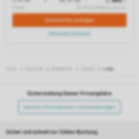
Home
Reiseziele
Niederlande
Zeeland
Lodge
Sicherstellung Deiner Privatsphäre
Weitere Informationen und Einstellungen
Sicher und schnell zur Online-Buchung