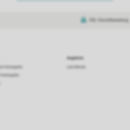
SSL-Verschlüsselung
Angebote
he Ferienparks
Last Minute
 Ferienparks
s