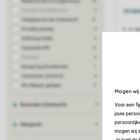
Mogen wij
Voor een fi
jouw persoo
persoonlijk
mogen wij a
Je kunt de 