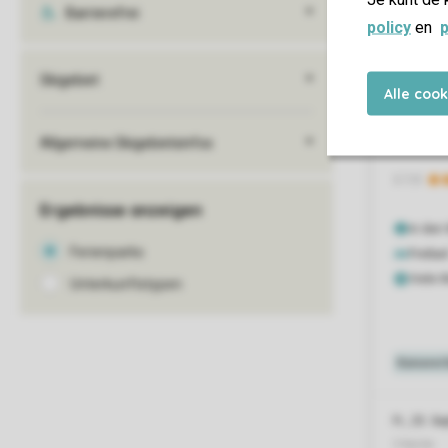
policy
en
p
Alle coo