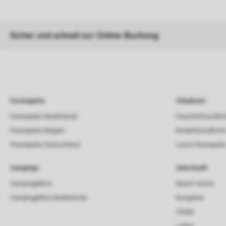
Sicher und schnell zur Online-Buchung
Ferienparks
Urlaubsart
Ferienparks Niederlande
Haustierfreundlic
Ferienparks Belgien
Kinderfreundliche
Ferienparks Deutschland
Luxus Ferienpark
Campings
Unterkunft
Campingplätze
Beach House
Campingplätze Niederlande
Bungalow
Chalet