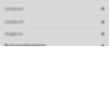
Urlaubsart
Unterkunft
Angebote
Buchungsinformation
Sortieren
Service
Über Roompot
Sicher bezahlen mit
Follow Us
Facebook
Instagram
Tiktok
Youtube
Pinterest
Linkedin
Spotify