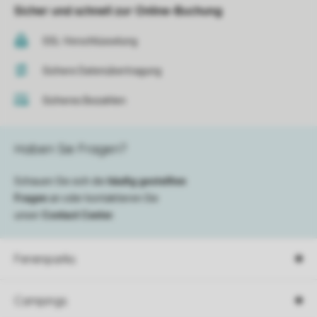
Sicher und schnell zur Online-Buchung
SSL-Verschlüsselung
Sichere Datenübertragung
Sicheres Bezahlen
Haben Sie Fragen?
Schauen Sie sich die
häufig gestellten
Fragen
an oder kontaktieren Sie
unser
Contact Center
.
Ferienparks
Campings