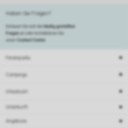
Haben Sie Fragen?
Schauen Sie sich die
häufig gestellten
Fragen
an oder kontaktieren Sie
unser
Contact Center
.
Ferienparks
Campings
Urlaubsart
Unterkunft
Angebote