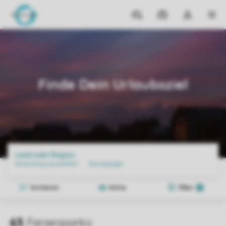
Reiseziele
Meine
Dropdown-
MEN
Buchungen
Menü
meines
Home
Reiseziele
Luxus
Bungalow
Kontos
öffnen