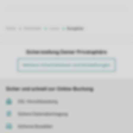
Home
Reiseziele
Luxus
Bungalow
Sicherstellung Deiner Privatsphäre
Weitere Informationen und Einstellungen
Sicher und schnell zur Online-Buchung
SSL-Verschlüsselung
Sichere Datenübertragung
Sicheres Bezahlen