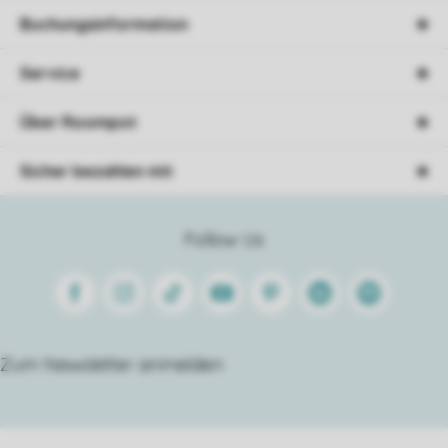
Buchungsinformation
Service
Über Roompot
Sicher bezahlen mit
Follow Us
Facebook
Instagram
Tiktok
Youtube
Pinterest
Linkedin
Spotify
Zum Newsletter anmelden