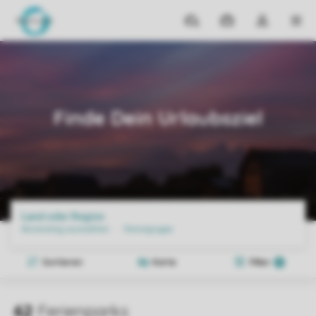
Reiseziele
Meine
Dropdown-
MEN
Buchungen
Menü
meines
Home
Reiseziele
Luxus
Bungalow
Kontos
öffnen