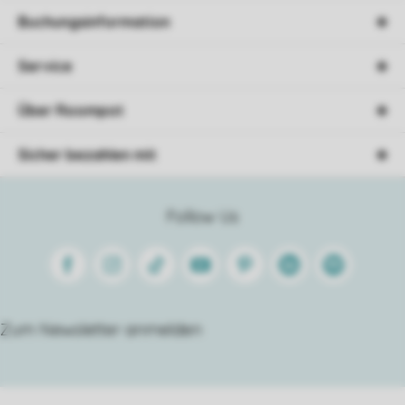
Buchungsinformation
Service
Über Roompot
Sicher bezahlen mit
Follow Us
Facebook
Instagram
Tiktok
Youtube
Pinterest
Linkedin
Spotify
Zum Newsletter anmelden