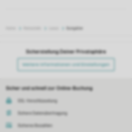
Home
Reiseziele
Luxus
Bungalow
Sicherstellung Deiner Privatsphäre
Weitere Informationen und Einstellungen
Sicher und schnell zur Online-Buchung
SSL-Verschlüsselung
Sichere Datenübertragung
Sicheres Bezahlen