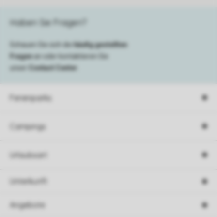
Haben Sie Fragen?
Schauen Sie sich die
häufig gestellten
Fragen
an oder kontaktieren Sie
unser
Contact Center
.
Ferienparks
Campings
Urlaubsart
Unterkunft
Angebote