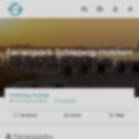
Reiseziele
Meine
Dropdown-
MEN
Buchungen
Menü
meines
Home
Reiseziele
Deutschland
Schleswig Holstein
Kontos
öffnen