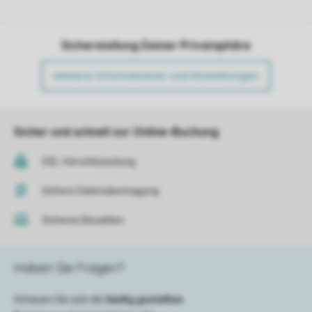
Sicherstellung Deiner Privatsphäre
Weitere Informationen und Einstellungen
Sicher und schnell zur Online-Buchung
SSL-Verschlüsselung
Sichere Datenübertragung
Sicheres Bezahlen
Haben Sie Fragen?
Schauen Sie sich die
häufig gestellten