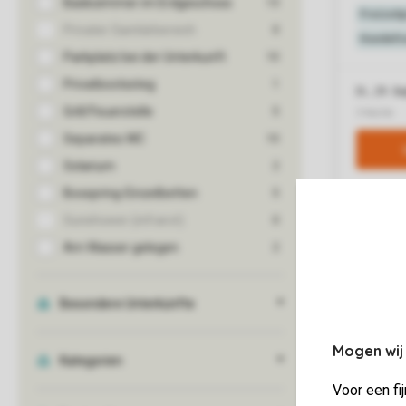
Mogen wij
Voor een fi