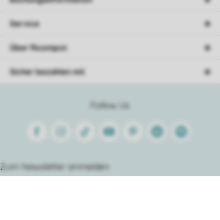
Service
Über Roompot
Sicher bezahlen mit
Follow Us
Facebook
Instagram
Tiktok
Youtube
Pinterest
Linkedin
Spotify
Zum Newsletter anmelden
Sortieren