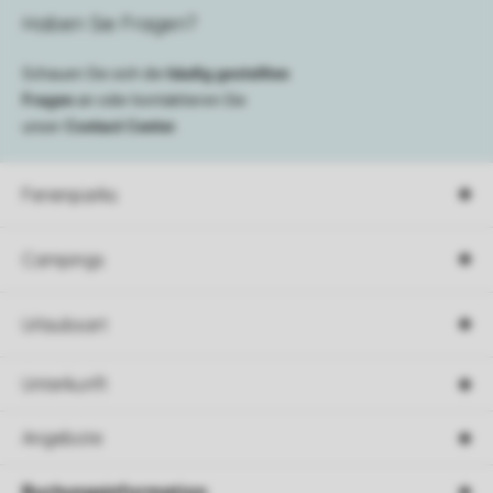
Haben Sie Fragen?
Schauen Sie sich die
häufig gestellten
Fragen
an oder kontaktieren Sie
unser
Contact Center
.
Ferienparks
Campings
Urlaubsart
Unterkunft
Angebote
Buchungsinformation