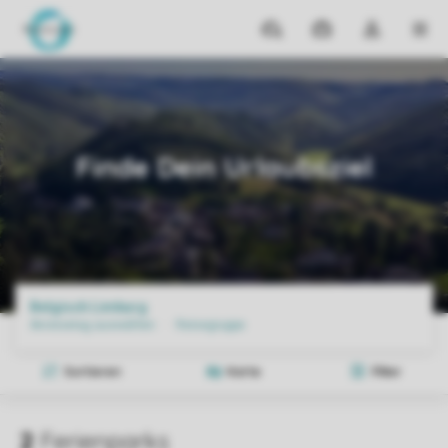
Reiseziele
Meine
Dropdown-
MEN
Buchungen
Menü
meines
Home
Reiseziele
Belgien
Limburg B
Kontos
öffnen