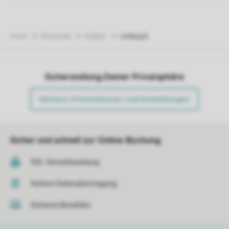
Home
Reiseziele
Belgien
Limburg B
Sicherstellung Deiner Privatsphäre
Weitere Informationen und Einstellungen
Sicher und schnell zur Online-Buchung
SSL-Verschlüsselung
Sichere Datenübertragung
Sicheres Bezahlen