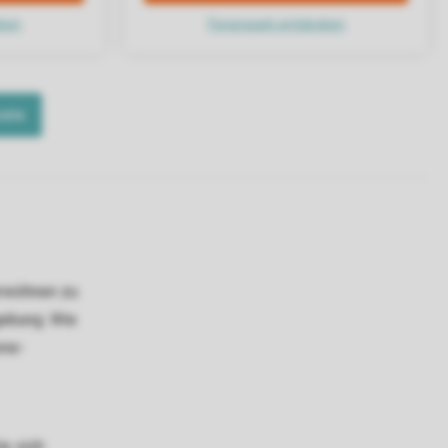
erwöhnen zu
gebung. Wie
one-
ie sich