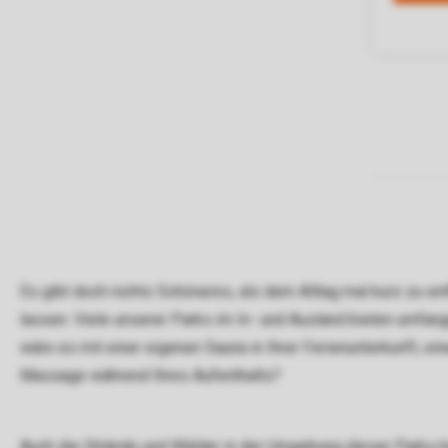
Es gibt doch nichts Schöneres, als dem Alltag mal kurz zu e
lassen. Viele unserer Parks im In- und Ausland bieten umfan
wäre es mit einer eigenen Sauna in Ihrer Ferienunterkunft, 
Massage während Ihres Aufenthalts?
Auch die Strände und Wälder in der Umgebung dieser Parks bi