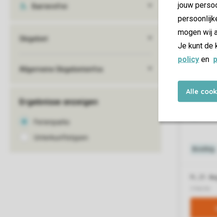
jouw persoo
persoonlijk
mogen wij a
Je kunt de 
policy
en
p
Alle coo