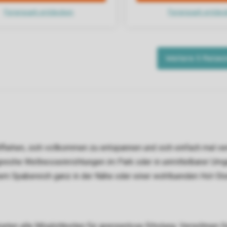
ntfliehen, sich vollkommen zu entspannen und sich einfach mal v
greiche Wellnesseinrichtungen im Park oder in unmittelbarer Um
einem Spabereich ganz in der Nähe oder einer wohltuenden Hot-St
eten alle Möglichkeiten für grenzenlose Erholung. Verwöhnen S