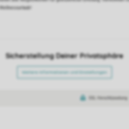
 Wellnessurlaub!
Sicherstellung Deiner Privatsphäre
Weitere Informationen und Einstellungen
SSL-Verschlüsselung