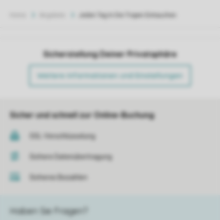
Home
Angebote
Jeden Tag In Die Tropen Eintauchen
Sicherstellung Deiner Privatsphäre
Weitere Informationen und Einstellungen
Sicher und schnell zur Online-Buchung
SSL-Verschlüsselung
Sichere Datenübertragung
Sicheres Bezahlen
Haben Sie Fragen?