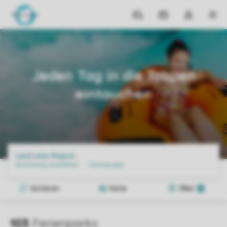
Reiseziele
Meine
Dropdown-
MEN
Buchungen
Menü
meines
Home
Angebote
Jeden Tag In Die Tropen Eintauchen
Kontos
öffnen