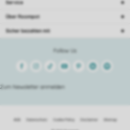
Service
Über Roompot
Sicher bezahlen mit
Follow Us
Facebook
Instagram
Tiktok
Youtube
Pinterest
Linkedin
Spotify
Zum Newsletter anmelden
AGB
Datenschutz
Cookie Policy
Disclaimer
Sitemap