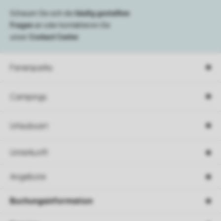
Schauen Sie sich die
häufig gestellten
Fragen
an oder kontaktieren Sie
unser
Contact Center
.
Ferienparks
Campings
Urlaubsart
Unterkunft
Angebote
Buchungsinformation