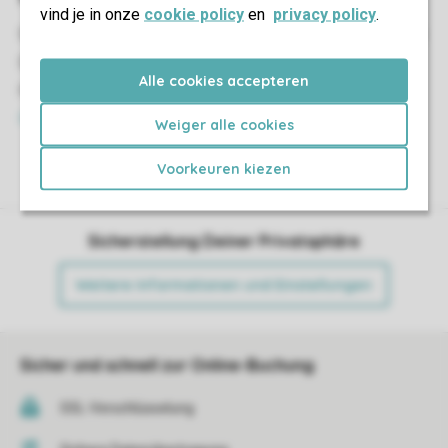
vind je in onze
cookie policy
en
privacy policy
.
Sehe Dir die
häufig gestellten Fragen
an. Vielleicht findest
Du hier auch die Antwort auf Deine Frage. Brauchst Du
Alle cookies accepteren
Hilfe? Kontaktiere in diesem Fall bitte unseren
Gästeservice
.
Weiger alle cookies
Voorkeuren kiezen
Sicherstellung Deiner Privatsphäre
Weitere Informationen und Einstellungen
Sicher und schnell zur Online-Buchung
SSL-Verschlüsselung