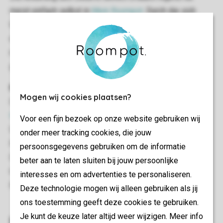
meist einfach selbst in
Mein Roompot
. Durch die sich
täglich ändernde Verfügbarkeit kannst du die Änderung zu
einem anderen Park oder einer anderen Ferienunterkunft
nur über den Gästeservice vornehmen. Dieser hilft dir
gern!
Reisegesellschaft
Mogen wij cookies plaatsen?
Die Anpassung deiner Reisegesellschaft ist auch in
Mein
Roompot
, sogar bis 1 Tag vor Anreise möglich. Auf der
Voor een fijn bezoek op onze website gebruiken wij
Seite Meine Buchung kannst du unter Meine
onder meer tracking cookies, die jouw
Reisegesellschaft Personen hinzufügen oder entfernen.
persoonsgegevens gebruiken om de informatie
Die Anpassung der Anzahl der Haustiere übernimmt der
beter aan te laten sluiten bij jouw persoonlijke
Gästeservice gern für dich. Das ist nicht unter Mein
interesses en om advertenties te personaliseren.
Roompot möglich.
Deze technologie mogen wij alleen gebruiken als jij
ons toestemming geeft deze cookies te gebruiken.
Je kunt de keuze later altijd weer wijzigen. Meer info
Hast du noch Fragen?