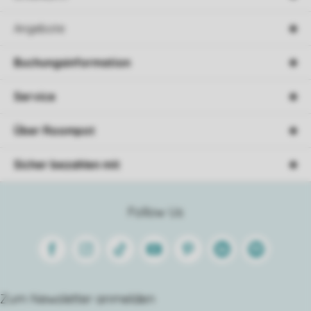
Angebote
Buchungsinformation
Service
Über Roompot
Sicher bezahlen mit
Follow Us
Facebook
Instagram
Tiktok
Youtube
Pinterest
Linkedin
Spotify
Zum Newsletter anmelden