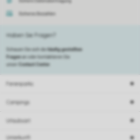
Sichere Datenübertragung
Sicheres Bezahlen
Haben Sie Fragen?
Schauen Sie sich die
häufig gestellten
Fragen
an oder kontaktieren Sie
unser
Contact Center
.
Ferienparks
Campings
Urlaubsart
Unterkunft