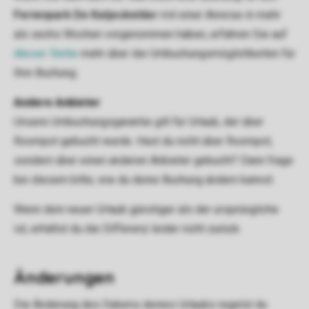
Ferienpark De Katjeskelder
mit einer Anreise in mehr
als sechs Wochen vorgenommen haben, erfahren Sie auf
dieser Seite
mehr über die Umbuchungsmöglichkeiten für
Ihre Buchung.
Andere Anbieter
Unsere Umbuchungsgarantie gilt für Urlaub, der über
Roompot gebucht wurde. Hast du nicht über Roompot,
sondern über einen anderen Anbieter gebucht? Dann frage
bei diesem bitte, wie du deine Buchung ändern kannst.
Wenn dein neuer Urlaub günstiger als der ursprüngliche
ist, erhältst du die Differenz leider nicht zurück.
Änderungen
Die Änderung des Datums deines Urlaubs regelst du