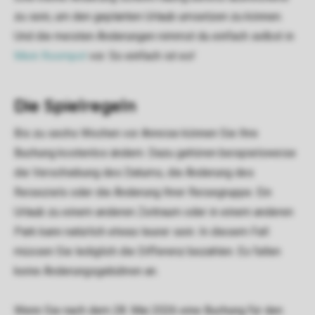
zu sein, um den geplanten Urlaub umsetzen zu können.
Und die meisten Änderungen nimmst du einfach selbst in
Mein Roompot
vor. So einfach ist es!
Die Spielregeln
Bis zu sechs Wochen vor Anreise können Sie Ihre
Buchung kostenlos ändern. Dazu gehören beispielsweise
die Verschiebung des Datums, die Änderung des
Reiseziels oder die Änderung Ihrer Reisegruppe. Ein
Urlaub zu einem anderen Zeitraum oder in einem anderen
Park kann natürlich etwas teurer sein. In diesem Fall
müssen Sie lediglich die Differenz bezahlen. Es fallen
keine Änderungsgebühren an.
Wenn Sie nach dem 28. Mai 2026 eine Buchung für den