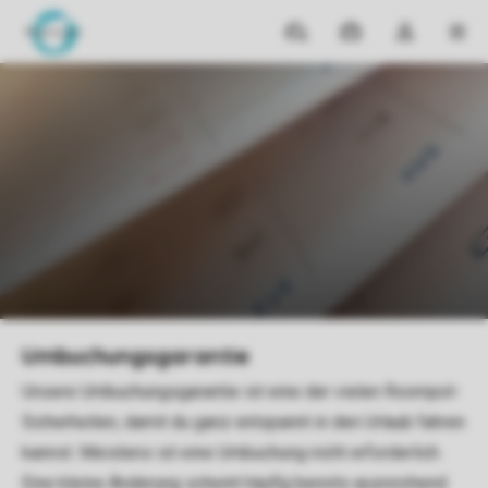
Reiseziele
Meine
Dropdown-
MEN
Buchungen
Menü
meines
Home
Sorgenfrei buchen
Umbuchungsgarantie
Kontos
öffnen
Umbuchungsgarantie
Unsere Umbuchungsgarantie ist eine der vielen Roompot-
Sicherheiten, damit du ganz entspannt in den Urlaub fahren
kannst. Meistens ist eine Umbuchung nicht erforderlich.
Eine kleine Änderung scheint häufig bereits ausreichend