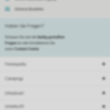
Sicheres Bezahlen
Haben Sie Fragen?
Schauen Sie sich die
häufig gestellten
Fragen
an oder kontaktieren Sie
unser
Contact Center
.
Ferienparks
Campings
Urlaubsart
Unterkunft