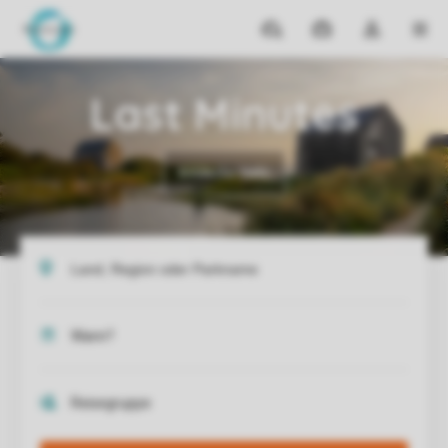
Reiseziele
Meine
Dropdown-
MEN
Buchungen
Menü
meines
Last Minutes
Kontos
öffnen
Entdecke mehr