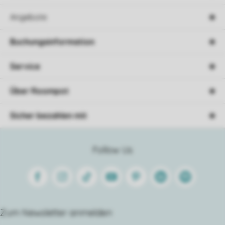
Angebote
Buchungsinformation
Service
Über Roompot
Sicher bezahlen mit
Follow Us
Facebook
Instagram
Tiktok
Youtube
Pinterest
Linkedin
Spotify
Zum Newsletter anmelden