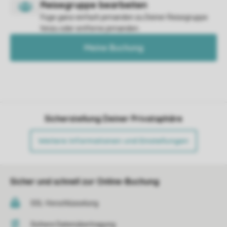
Füge ganz einfach jemanden zu Deiner Reisegruppe
hinzu oder entferne jemanden.
Meine Buchung
Sicherstellung Deiner Privatsphäre
Weitere Informationen und Einstellungen
Sicher und schnell zur Online-Buchung
SSL-Verschlüsselung
Sichere Datenübertragung