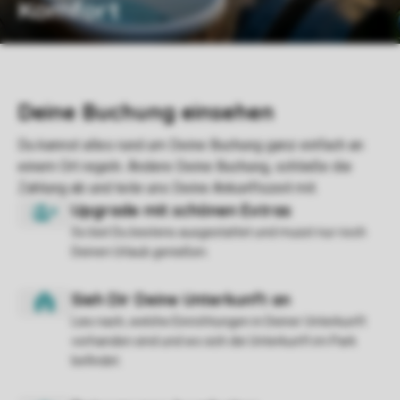
Komfort
So bist Du bestens ausgestattet und musst nur noch
Deinen Urlaub genießen.
Lies nach, welche Einrichtungen in Deiner Unterkunft
vorhanden sind und wo sich die Unterkunft im Park
befindet.