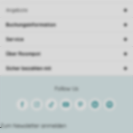
Angebote
Buchungsinformation
Service
Über Roompot
Sicher bezahlen mit
Follow Us
Facebook
Instagram
Tiktok
Youtube
Pinterest
Linkedin
Spotify
Zum Newsletter anmelden