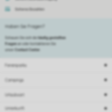
Sicheres Bezahlen
Haben Sie Fragen?
Schauen Sie sich die
häufig gestellten
Fragen
an oder kontaktieren Sie
unser
Contact Center
.
Ferienparks
Campings
Urlaubsart
Unterkunft