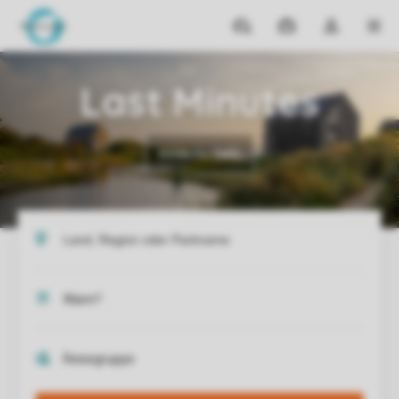
Reiseziele
Meine
Dropdown-
MEN
Buchungen
Menü
meines
Last Minutes
Kontos
öffnen
Entdecke mehr