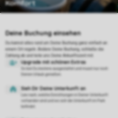
Komfort
So bist Du bestens ausgestattet und musst nur noch
Deinen Urlaub genießen.
Lies nach, welche Einrichtungen in Deiner Unterkunft
vorhanden sind und wo sich die Unterkunft im Park
befindet.