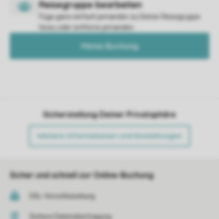
Füge ganz einfach jemanden zu Deiner Reisegruppe
hinzu oder entferne jemanden.
Meine Buchung
Sicherstellung Deiner Privatsphäre
Weitere Informationen und Einstellungen
Sicher und schnell zur Online-Buchung
SSL-Verschlüsselung
Sichere Datenübertragung