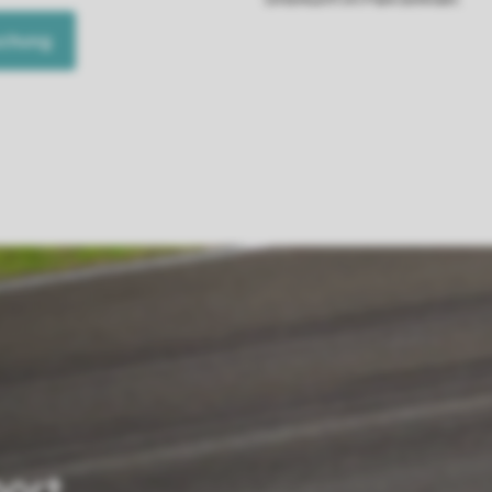
uchung
ort