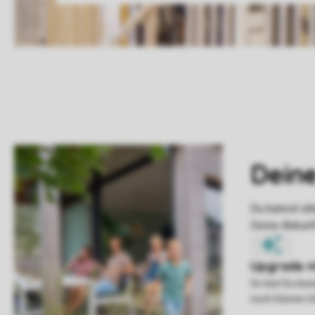
So bist Du be
noch Deinen U