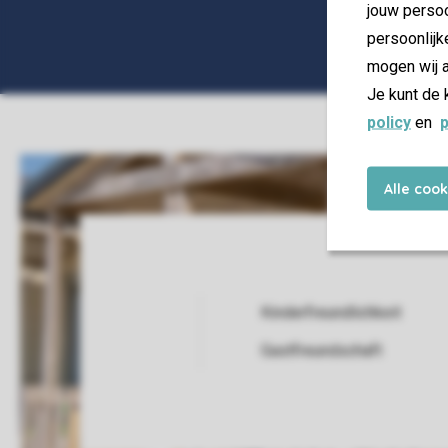
jouw persoo
persoonlijk
mogen wij a
Je kunt de 
policy
en
p
Alle coo
Kinderfreundlichkeit
Service Rating from our guests
Gastfreundschaft