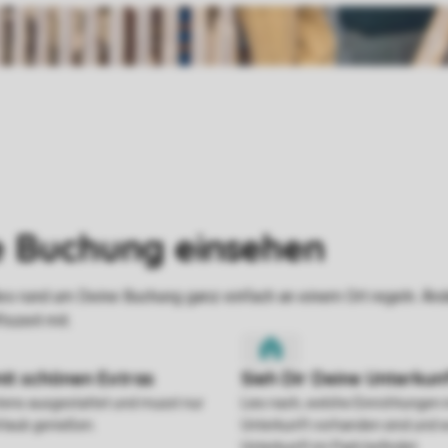
stens ausgestattet und musst nur
Lies nach, welche Einrichtungen 
rlaub genießen.
Unterkunft vorhanden sind und w
Unterkunft im Park befindet.