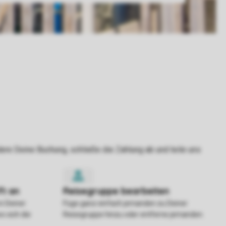
in Deiner
Füge ganz einfach jemanden zu Deiner
o sich die
Reisegruppe hinzu oder entferne jemanden.