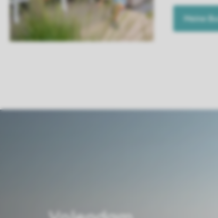
Meine B
Volendam