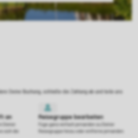
in Deiner
Füge ganz einfach jemanden zu Deiner
o sich die
Reisegruppe hinzu oder entferne jemanden.