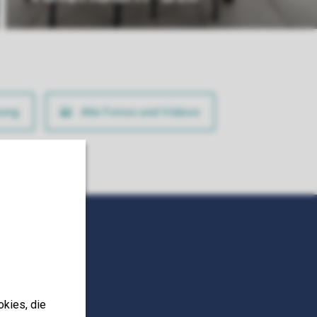
ung
Alle Fotos und Videos
okies, die