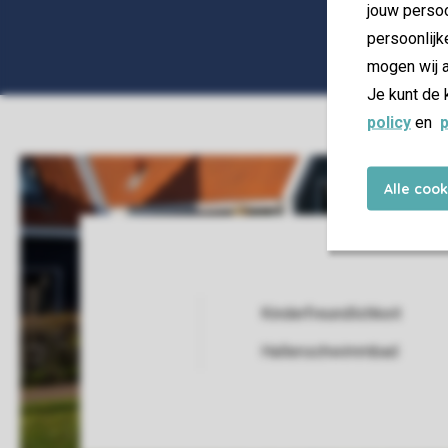
jouw persoo
persoonlijk
mogen wij a
Je kunt de 
policy
en
p
Alle coo
Kinderfreundlichkeit
Service Rating from our guests
Hallenschwimmbad