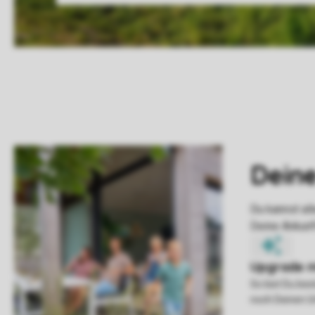
So bist Du be
noch Deinen U