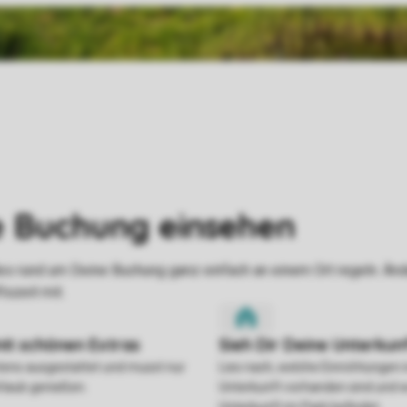
stens ausgestattet und musst nur
Lies nach, welche Einrichtungen 
rlaub genießen.
Unterkunft vorhanden sind und w
Unterkunft im Park befindet.