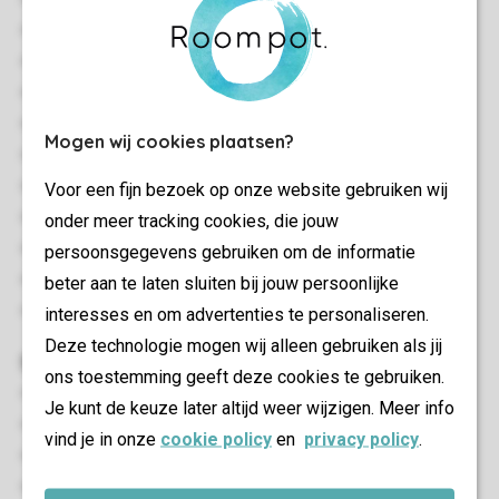
Drei Schlafzimmer
Südlage
Mehrere Etagen
Abstellraum
Mogen wij cookies plaatsen?
Gratis WLAN
Geeignet für 6 Personen
Voor een fijn bezoek op onze website gebruiken wij
Safe (gratis)
onder meer tracking cookies, die jouw
Rauchen nicht gestattet
persoonsgegevens gebruiken om de informatie
In einigen Unterkünften sind Haustiere gestattet
beter aan te laten sluiten bij jouw persoonlijke
Energielabel: A - C
interesses en om advertenties te personaliseren.
Deze technologie mogen wij alleen gebruiken als jij
Schlafzimmer
ons toestemming geeft deze cookies te gebruiken.
Anzahl Schlafzimmer: 3
Je kunt de keuze later altijd weer wijzigen. Meer info
Schlafzimmer unten: 1
vind je in onze
cookie policy
en
privacy policy
.
Schlafzimmer unten
Einzelbetten: 6