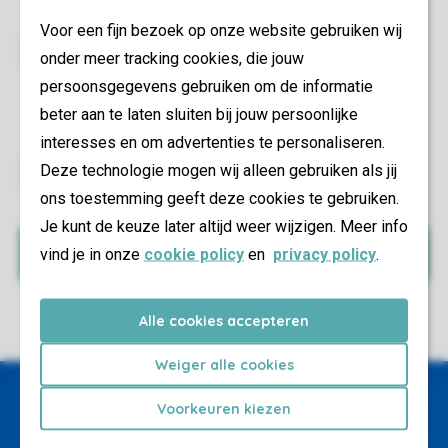
Voor een fijn bezoek op onze website gebruiken wij
onder meer tracking cookies, die jouw
Lies nach, welche Einrichtungen in Deiner Unterkunft
persoonsgegevens gebruiken om de informatie
vorhanden sind und wo sich die Unterkunft im Park
beter aan te laten sluiten bij jouw persoonlijke
befindet.
interesses en om advertenties te personaliseren.
Deze technologie mogen wij alleen gebruiken als jij
Füge ganz einfach jemanden zu Deiner Reisegruppe
ons toestemming geeft deze cookies te gebruiken.
hinzu oder entferne jemanden.
Je kunt de keuze later altijd weer wijzigen. Meer info
vind je in onze
cookie policy
en
privacy policy
.
Meine Buchung
Alle cookies accepteren
Weiger alle cookies
Voorkeuren kiezen