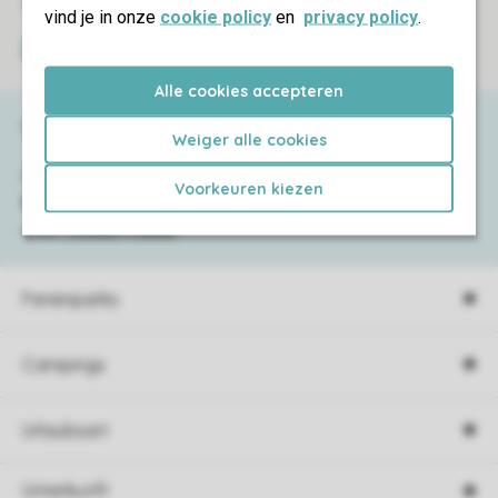
Sichere Datenübertragung
vind je in onze
cookie policy
en
privacy policy
.
Sicheres Bezahlen
Alle cookies accepteren
Haben Sie Fragen?
Weiger alle cookies
Schauen Sie sich die
häufig gestellten
Voorkeuren kiezen
Fragen
an oder kontaktieren Sie
unser
Contact Center
.
Ferienparks
Campings
Urlaubsart
Unterkunft