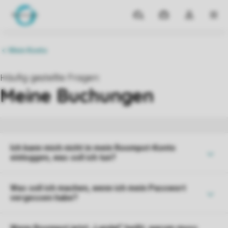
Reiseziele
Meine
Dropdown-
MEN
Buchungen
Menü
meines
Kontos
öffnen
Ich kann mich nicht in mein Roompot-Konto
einloggen, was soll ich tun?
Was soll ich machen, wenn ich mein Passwort
vergessen habe?