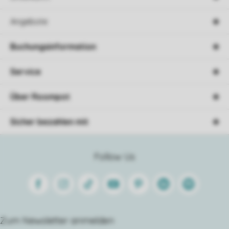
Angebote
Buchungsinformation
Service
Über Roompot
Sicher bezahlen mit
Follow Us
Facebook
Instagram
Tiktok
Youtube
Pinterest
Linkedin
Spotify
Zum Newsletter anmelden