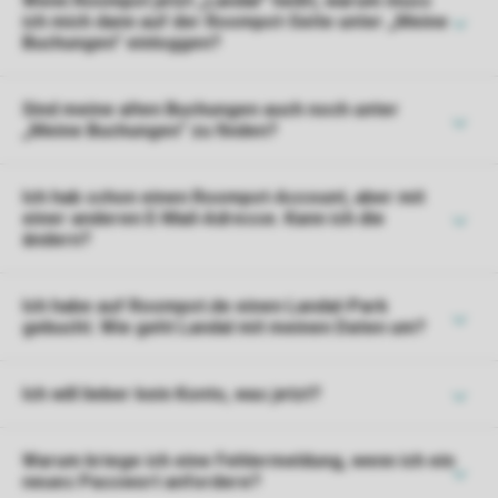
Wenn Roompot jetzt „Landal” heißt, warum muss
ich mich dann auf der Roompot-Seite unter „Meine
Buchungen” einloggen?
Sind meine alten Buchungen auch noch unter
„Meine Buchungen“ zu finden?
Ich hab schon einen Roompot-Account, aber mit
einer anderen E-Mail-Adresse. Kann ich die
ändern?
Ich habe auf Roompot.de einen Landal-Park
gebucht. Wie geht Landal mit meinen Daten um?
Ich will lieber kein Konto, was jetzt?
Warum kriege ich eine Fehlermeldung, wenn ich ein
neues Passwort anfordere?