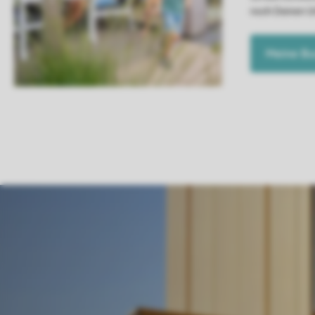
noch Deinen U
Meine B