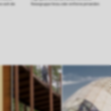
o sich die
Reisegruppe hinzu oder entferne jemanden.