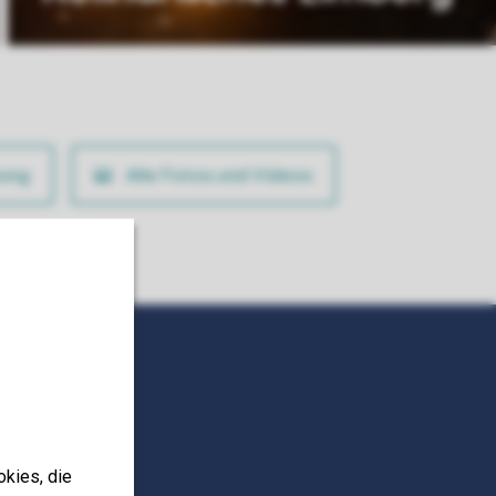
ung
Alle Fotos und Videos
okies, die