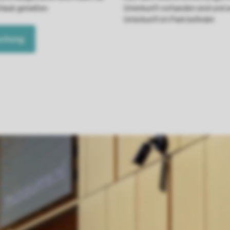
rlaub genießen.
Unterkunft vorhanden sind und w
Unterkunft im Park befindet.
uchung