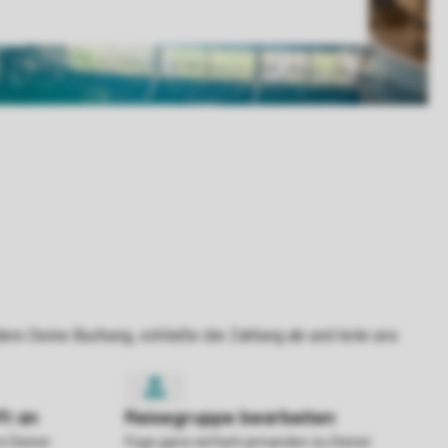
in Deiner
Füge ganz einfach jemanden zu Deiner