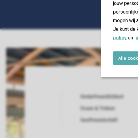
jouw persoo
persoonlijk
mogen wij a
Je kunt de 
policy
en
p
Alle coo
Kinderfreundlichkeit
Essen & Trinken
Service Rating from our guests
Gastfreundschaft