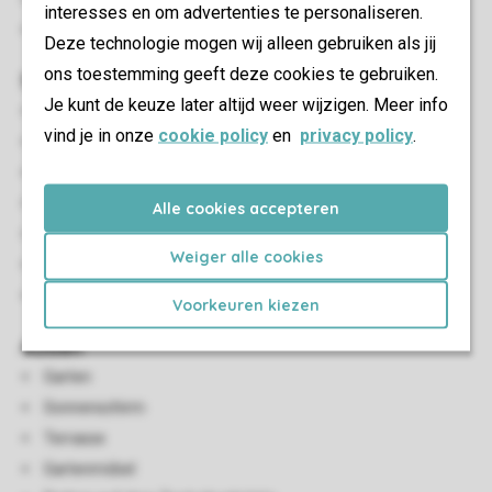
interesses en om advertenties te personaliseren.
Energielabel: G
Deze technologie mogen wij alleen gebruiken als jij
ons toestemming geeft deze cookies te gebruiken.
Schlafzimmer
Je kunt de keuze later altijd weer wijzigen. Meer info
Anzahl Schlafzimmer: 3
vind je in onze
cookie policy
en
privacy policy
.
Schlafzimmer unten: 3
Schlafzimmer unten
Anzahl Etagenbetten: 1
Alle cookies accepteren
Einzelbetten: 4
Weiger alle cookies
Boxspringbetten
Einzelbettdecken und Kissen
Voorkeuren kiezen
Außen
Garten
Sonnenschirm
Terrasse
Gartenmöbel