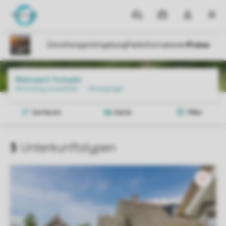
Reiseziele
Meine
Dropdown-
MEN
Buchungen
Menü
meines
Kontos
öffnen
Parks
Waterpark Terkaple
Preise und Verfügbarkeiten