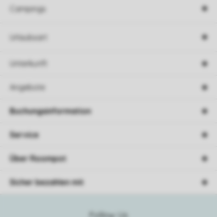
Campings
Urlaubsart
Unterkunft
Angebote
Buchungsinformation
Service
Über Roompot
Sicher bezahlen mit
Follow Us