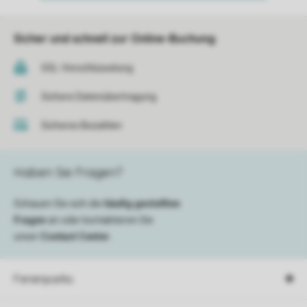
Sicher und schnell zur Online-Buchung
SSL-Verschlüsselung
Sichere Datenübertragung
Sicheres Bezahlen
Haben Sie Fragen?
Schauen Sie sich die
häufig gestellten
Fragen
an oder kontaktieren Sie
unser
Contact Center
.
Ferienparks