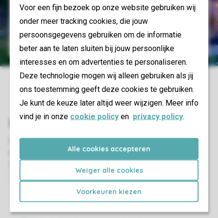
Voor een fijn bezoek op onze website gebruiken wij
Essen & Trinken
onder meer tracking cookies, die jouw
Gastfreundschaft
persoonsgegevens gebruiken om de informatie
beter aan te laten sluiten bij jouw persoonlijke
interesses en om advertenties te personaliseren.
Deze technologie mogen wij alleen gebruiken als jij
ons toestemming geeft deze cookies te gebruiken.
Je kunt de keuze later altijd weer wijzigen. Meer info
vind je in onze
cookie policy
en
privacy policy
.
Alle cookies accepteren
Weiger alle cookies
So bist Du bestens ausgestattet und musst nur noch
Voorkeuren kiezen
Deinen Urlaub genießen.