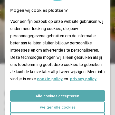
Mogen wij cookies plaatsen?
Kinderfreundlichkeit
Voor een fijn bezoek op onze website gebruiken wij
Freizeitprogramm
onder meer tracking cookies, die jouw
Essen & Trinken
persoonsgegevens gebruiken om de informatie
beter aan te laten sluiten bij jouw persoonlijke
Gastfreundschaft
interesses en om advertenties te personaliseren.
Deze technologie mogen wij alleen gebruiken als jij
ons toestemming geeft deze cookies te gebruiken.
Je kunt de keuze later altijd weer wijzigen. Meer info
vind je in onze
cookie policy
en
privacy policy
.
Alle cookies accepteren
Weiger alle cookies