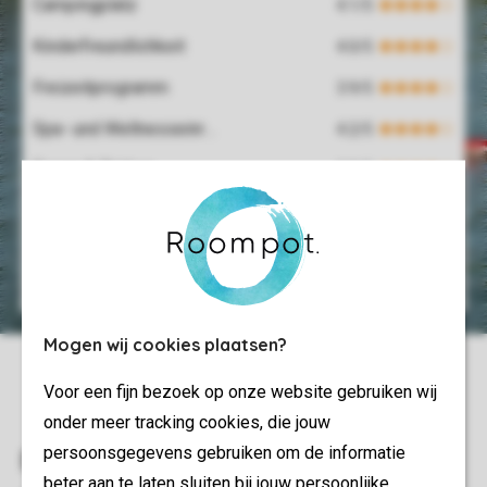
Campingplatz
Kinderfreundlichkeit
Freizeitprogramm
Spa- und Wellnesseinrichtungen
Essen & Trinken
Hallenschwimmbad
Gastfreundschaft
Mogen wij cookies plaatsen?
Voor een fijn bezoek op onze website gebruiken wij
onder meer tracking cookies, die jouw
persoonsgegevens gebruiken om de informatie
beter aan te laten sluiten bij jouw persoonlijke