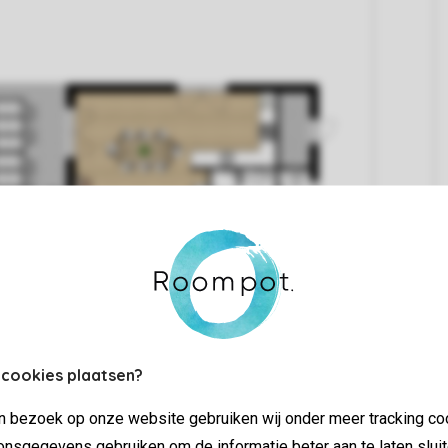
 cookies plaatsen?
jn bezoek op onze website gebruiken wij onder meer tracking co
nsgegevens gebruiken om de informatie beter aan te laten sluit