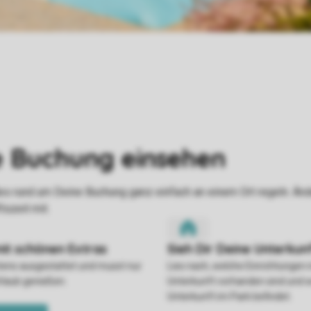
stens ausgestattet und musst nur
Lies nach, welche Einrichtungen 
rlaub genießen.
Unterkunft vorhanden sind und w
Unterkunft im Park befindet.