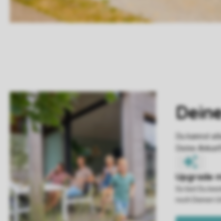
So bist Du be
noch Deinen U