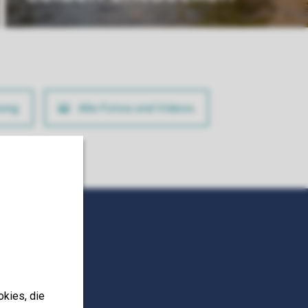
ung
Alle Fotos und Videos
okies, die