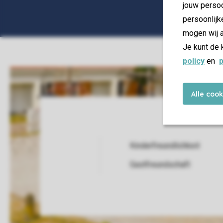
jouw persoo
persoonlijk
mogen wij a
Je kunt de 
policy
en
p
Alle coo
Kinderfreundlichkeit
Service Rating from our guests
Gastfreundschaft