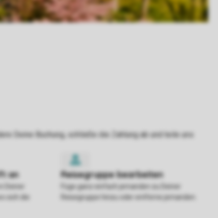
in Deiner
Füge ganz einfach jemanden zu Deiner
o sich die
Reisegruppe hinzu oder entferne jemanden.