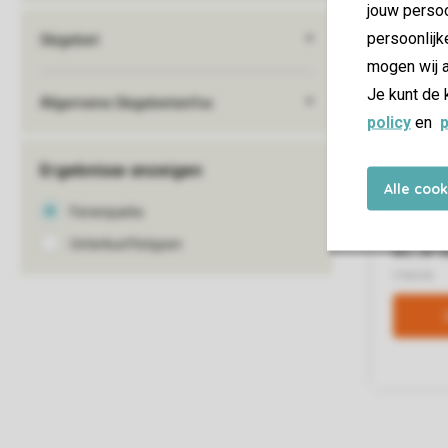
jouw persoo
persoonlijk
mogen wij a
Je kunt de 
policy
en
p
Alle coo