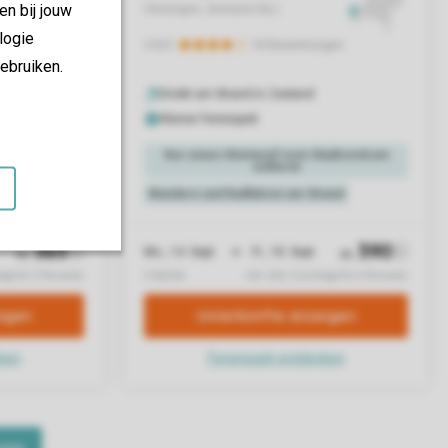
en bij jouw
logie
ebruiken.