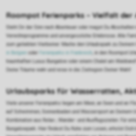
Roompot Ferienparks – Vielfalt der 
Steht Dir der Sinn nach Abenteuer oder magst Du Abschalten 
Verwöhnprogramme und unvergessliche Erlebnisse. Alle Fami
zum geliebten Vierbeiner. Mache den Urlaubspark zu Deinem 
in Belgien
oder
Ferienparks in Frankreich
, in den Roompot Ur
traumhaften Luxus Bungalow oder einem Chalet am Waldrand? 
Deine Träume wahr und reise in die Zielregion Deiner Wahl!
Urlaubsparks für Wasserratten, Ak
Viele unserer Ferienparks liegen am Meer, an Seen und an Fl
auf Schwimmen, Sonnenbaden und Wassersport an Deinem Urlau
Kombination aus Relax-, Wander- und Ausflugszielen. Für en
Bungalowpark. Hier findest Du Ruhe zum Lesen, erholst Dich 