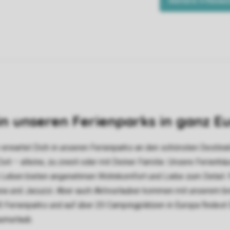
n unseren Ferienparks in ganz E
r erwartet Dich in unseren Ferienparks an den schönsten Destina
it – alleine, zu zweit oder mit Deiner Familie. Unsere Ferienhä
den Leben bieten angenehmen Wohnkomfort und Liebe zum Detail. 
una und Jacuzzi. Aber auch Aktivurlauber kommen mit unserem br
00 Ferienparks und auf über 20 Campingplätzen in Europa findest
umurlaub.