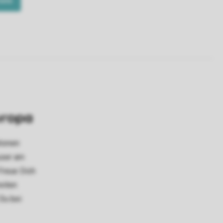
uropa
tionen
user am
Freue Dich
eiten
 Du bei