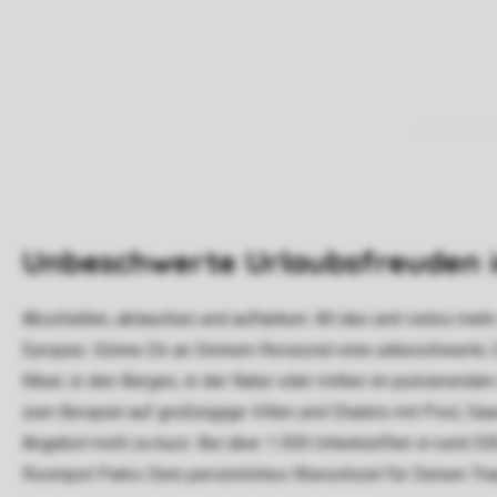
Unbeschwerte Urlaubsfreuden i
Abschalten, abtauchen und auftanken: All das und vieles meh
Europas. Gönne Dir an Deinem Reiseziel eine unbeschwerte Ze
Meer, in den Bergen, in der Natur oder mitten im pulsieren
zum Beispiel auf großzügige Villen und Chalets mit Pool, Sa
Angebot nicht zu kurz. Bei über 1.300 Unterkünften in rund 2
Roompot Parks Dein persönliches Wunschziel für Deinen Tra