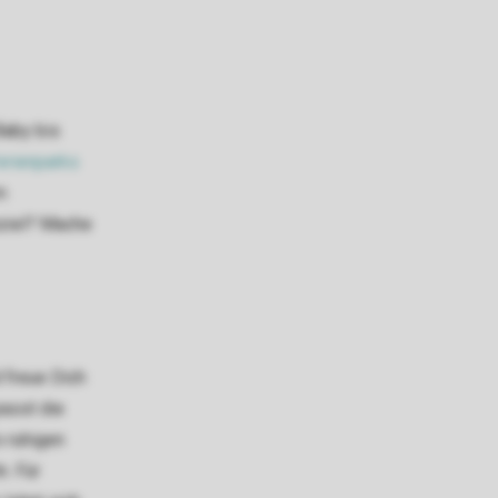
Baby bis
erienparks
m
nziel? Mache
 freue Dich
asst die
 ruhigen
. Für