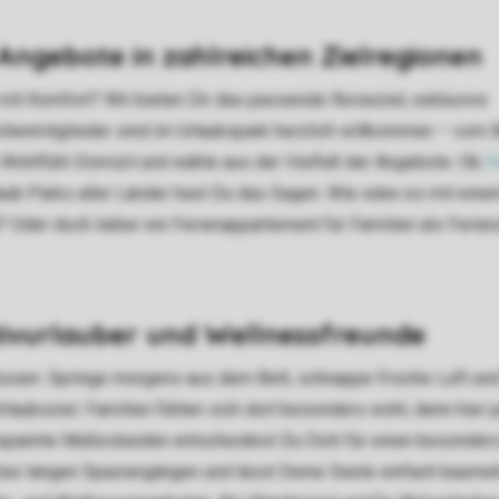
Angebote in zahlreichen Zielregionen
mit Komfort? Wir bieten Dir das passende Reiseziel, exklusive
lienmitglieder sind im Urlaubspark herzlich willkommen – vom 
Wohlfühl-Domizil und wähle aus der Vielfalt der Angebote: Ob
F
laub Parks aller Länder hast Du das Sagen. Wie wäre es mit eine
Oder doch lieber ein Ferienappartement für Familien als Ferie
tivurlauber und Wellnessfreunde
üssen. Springe morgens aus dem Bett, schnappe frische Luft und
bsziel. Familien fühlen sich dort besonders wohl, denn hier p
tspannte Mußestunden entscheidest Du Dich für einen besonders
bei langen Spaziergängen und lässt Deine Seele einfach baumeln