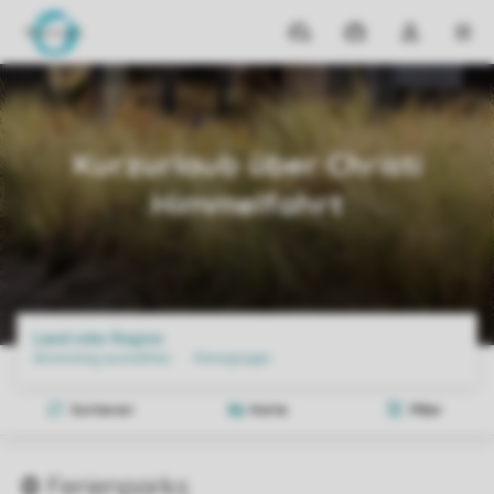
Reiseziele
Meine
Dropdown-
MEN
Buchungen
Menü
meines
Home
Angebote
Kurzurlaub über Christi Himmelfahrt
Kontos
öffnen