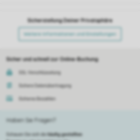
Sicherstellung Deiner Privatsphäre
Weitere Informationen und Einstellungen
Sicher und schnell zur Online-Buchung
SSL-Verschlüsselung
Sichere Datenübertragung
Sicheres Bezahlen
Haben Sie Fragen?
Schauen Sie sich die
häufig gestellten